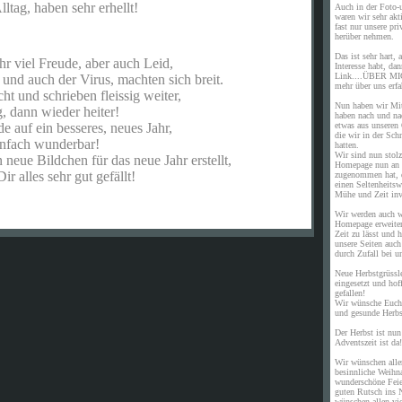
haben sehr erhellt!
Auch in der Foto-u
waren wir sehr akt
fast nur unsere pri
herüber nehmen.
Das ist sehr hart, 
viel Freude, aber auch Leid,
Interesse habt, da
Link....ÜBER MIC
nd auch der Virus, machten sich breit.
mehr über uns erfa
 und schrieben fleissig weiter,
Nun haben wir Mit
n wieder heiter!
haben nach und na
f ein besseres, neues Jahr,
etwas aus unseren
die wir in der Sch
 wunderbar!
hatten.
Wir sind nun stolz
neue Bildchen für das neue Jahr erstellt,
Homepage nun an
les sehr gut gefällt!
zugenommen hat, d
einen Seltenheitswe
Mühe und Zeit inv
Wir werden auch w
Homepage erweiter
Zeit zu lässt und 
unsere Seiten auch
durch Zufall bei 
Neue Herbstgrüssle
eingesetzt und hof
gefallen!
Wir wünsche Euch 
und gesunde Herbs
Der Herbst ist nun
Adventszeit ist da!
Wir wünschen alle
besinnliche Weihna
wunderschöne Feie
guten Rutsch ins 
wünschen allen vi