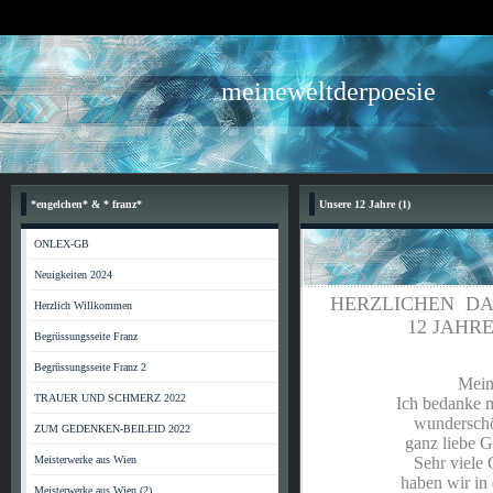
meineweltderpoesie
*engelchen* & * franz*
Unsere 12 Jahre (1)
ONLEX-GB
Neuigkeiten 2024
HERZLICHEN DA
Herzlich Willkommen
12 JAHRE, ME
Begrüssungsseite Franz
Begrüssungsseite Franz 2
Mein lieber
TRAUER UND SCHMERZ 2022
Ich bedanke mich ga
wunderschönen 12 
ZUM GEDENKEN-BEILEID 2022
ganz liebe Grüssle, 
Meisterwerke aus Wien
Sehr viele Gedich
haben wir in dieser l
Meisterwerke aus Wien (2)