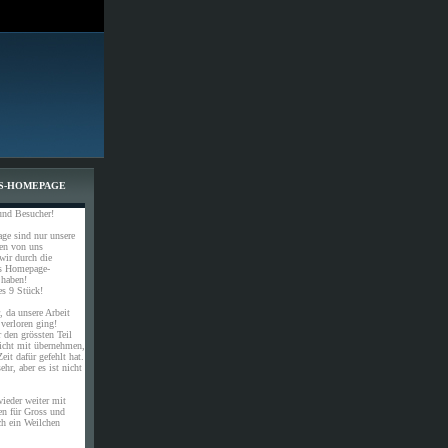
S-HOMEPAGE
und Besucher!
ge sind nur unsere
gen von uns
 wir durch die
es Homepage-
 haben!
s 9 Stück!
, da unsere Arbeit
 verloren ging!
 den grössten Teil
nicht mit übernehmen,
eit dafür gefehlt hat.
hr, aber es ist nicht
ieder weiter mit
en für Gross und
ch ein Weilchen