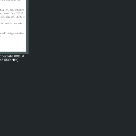
 allen, ein schönes,
s, neues Jahr 2019!
ht, das soll alles in
ute, wünschen wir
uch-Einträge würden
n!
cherzahl 180104
451839 Hits)