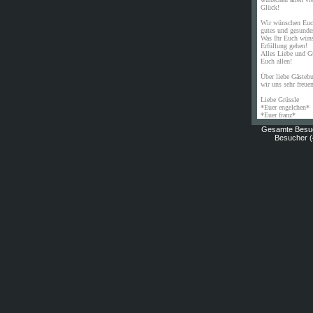
Glück!
Wir wünschen Euch
gutes und gesunde
Was Ihr Euch wünsc
Erfüllung gehen!
Alles Liebe und G
Euch allen!
Über liebe Gästeb
wir uns sehr freue
Liebe Grüssle
*Euer engelchen*
*Euer franz*
Gesamte Besu
Besucher (