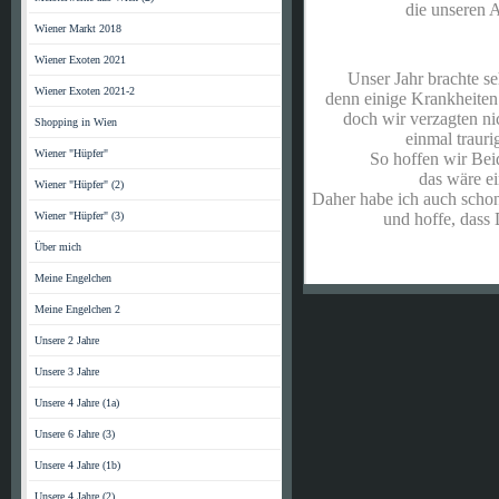
die unseren Alltag, 
Wiener Markt 2018
Wiener Exoten 2021
Unser Jahr brachte sehr 
Wiener Exoten 2021-2
denn einige Krankheiten u
doch wir verzagten nicht
Shopping in Wien
einmal traurig, dan
Wiener "Hüpfer"
So hoffen wir Beide au
das wäre einfach
Wiener "Hüpfer" (2)
Daher habe ich auch schon 
Wiener "Hüpfer" (3)
und hoffe, dass Dir al
Über mich
Meine Engelchen
Meine Engelchen 2
Unsere 2 Jahre
Unsere 3 Jahre
Unsere 4 Jahre (1a)
Unsere 6 Jahre (3)
Unsere 4 Jahre (1b)
Unsere 4 Jahre (2)