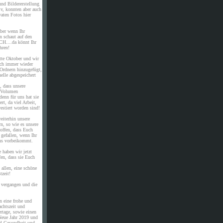
nd Bildererstellung
iv, konnten aber auch
vaten Fotos hier
aber wenn Ihr
nn schaut auf den
H....da könnt Ihr
hren!
te Oktober und wir
ch immer wieder
 Ordnern hinzugefügt,
nelle abgespeichert
, dass unsere
 Volumen
enn für uns hat sie
rt, da viel Arbeit,
estiert worden sind!
eiterhin unsere
n, so wie es unsere
hoffen, dass Euch
 gefallen, wenn Ihr
uns vorbeikommt.
 haben wir jetzt
fen, dass sie Euch
allen, eine schöne
tzeit!
 vergangen und die
n eine frohe und
chtszeit und
rtage, sowie einen
Neue Jahr 2019 und
el Gesundheit und