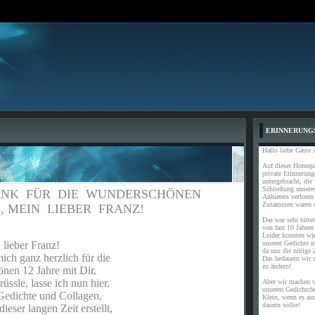
ERINNERUNG
Hallo liebe Gäste 
Auf dieser Homepa
private Erinnerun
untergebracht, die
Schließung unser
NK FÜR DIE WUNDERSCHÖNEN
Anbieters verloren
Zusammen waren e
IN LIEBER FRANZ!
Das war sehr bitter
von fast 10 Jahren
Leider konnten wir
 Franz!
unserer Gedichte 
da uns die nötige Z
nz herzlich für die
Das bedauern wir se
zu ändern!
Jahre mit Dir,
lasse ich nun hier.
Aber wir machen w
unseren Gedichtch
te und Collagen,
Klein, wenn es au
dauern sollte!
angen Zeit erstellt,