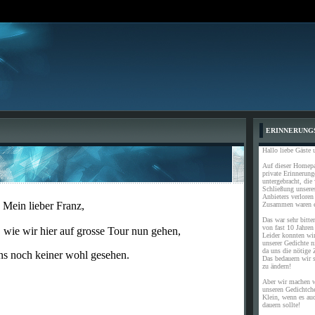
ERINNERUNG
Hallo liebe Gäste 
Auf dieser Homepa
private Erinnerun
untergebracht, die
Schließung unser
Anbieters verloren
ein lieber Franz,
Zusammen waren e
Das war sehr bitter
von fast 10 Jahren
 wir hier auf grosse Tour nun gehen,
Leider konnten wir
unserer Gedichte 
da uns die nötige Z
einer wohl gesehen.
Das bedauern wir se
zu ändern!
Aber wir machen w
unseren Gedichtch
Klein, wenn es au
dauern sollte!