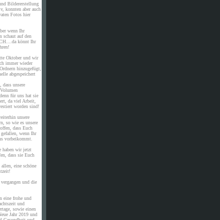
nd Bildererstellung
iv, konnten aber auch
vaten Fotos hier
aber wenn Ihr
nn schaut auf den
H....da könnt Ihr
hren!
te Oktober und wir
ch immer wieder
 Ordnern hinzugefügt,
nelle abgespeichert
, dass unsere
 Volumen
enn für uns hat sie
rt, da viel Arbeit,
estiert worden sind!
eiterhin unsere
n, so wie es unsere
hoffen, dass Euch
 gefallen, wenn Ihr
uns vorbeikommt.
 haben wir jetzt
fen, dass sie Euch
allen, eine schöne
tzeit!
 vergangen und die
n eine frohe und
chtszeit und
rtage, sowie einen
Neue Jahr 2019 und
el Gesundheit und