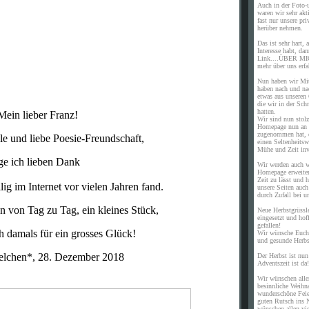
Auch in der Foto-u
waren wir sehr akt
fast nur unsere pri
herüber nehmen.
Das ist sehr hart, 
Interesse habt, da
Link....ÜBER MIC
mehr über uns erfa
Nun haben wir Mit
haben nach und na
etwas aus unseren
die wir in der Sch
hatten.
ber Franz!
Wir sind nun stolz
Homepage nun an
zugenommen hat, d
liebe Poesie-Freundschaft,
einen Seltenheitswe
Mühe und Zeit inv
eben Dank
Wir werden auch w
Homepage erweiter
Zeit zu lässt und 
m Internet vor vielen Jahren fand.
unsere Seiten auch
durch Zufall bei 
 Tag zu Tag, ein kleines Stück,
Neue Herbstgrüssle
eingesetzt und hof
gefallen!
s für ein grosses Glück!
Wir wünsche Euch 
und gesunde Herbs
, 28. Dezember 2018
Der Herbst ist nun
Adventszeit ist da!
Wir wünschen alle
besinnliche Weihna
wunderschöne Feie
guten Rutsch ins 
wünschen allen vi