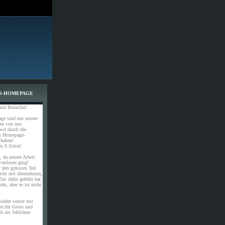
S-HOMEPAGE
und Besucher!
ge sind nur unsere
gen von uns
 wir durch die
es Homepage-
 haben!
s 9 Stück!
, da unsere Arbeit
 verloren ging!
 den grössten Teil
nicht mit übernehmen,
eit dafür gefehlt hat.
hr, aber es ist nicht
ieder weiter mit
en für Gross und
ch ein Weilchen