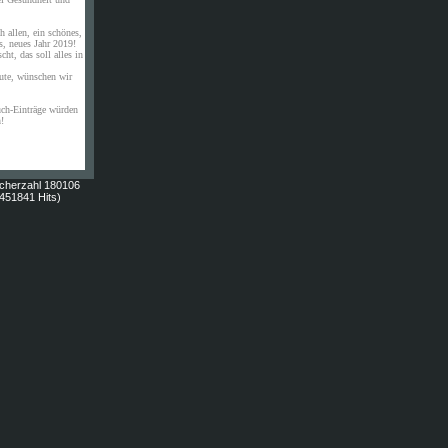
 allen, ein schönes,
s, neues Jahr 2019!
ht, das soll alles in
ute, wünschen wir
uch-Einträge würden
n!
cherzahl 180106
451841 Hits)