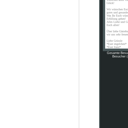
Glück!
Wir wünschen Euch
gutes und gesunde
Was Ihr Euch wünsc
Erfüllung gehen!
Alles Liebe und G
Euch allen!
Über liebe Gästeb
wir uns sehr freue
Liebe Grüssle
*Euer engelchen*
*Euer franz*
Gesamte Besu
Besucher (