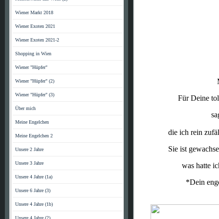
Wiener Markt 2018
Wiener Exoten 2021
Wiener Exoten 2021-2
Shopping in Wien
Wiener "Hüpfer"
Mein lie
Wiener "Hüpfer" (2)
Wiener "Hüpfer" (3)
Für Deine tolle und 
Über mich
sage ich li
Meine Engelchen
die ich rein zufällig i
Meine Engelchen 2
Sie ist gewachsen von
Unsere 2 Jahre
Unsere 3 Jahre
was hatte ich damal
Unsere 4 Jahre (1a)
*Dein engelchen*
Unsere 6 Jahre (3)
Unsere 4 Jahre (1b)
Unsere 4 Jahre (2)