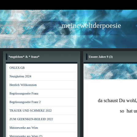
meineweltderpoesie
*engelchen* & * franz*
Unsere Jahre 9 (3)
ONLEX-GB
Neuigkeiten 2024
Herzlich Willkommen
M
Begrüssungsseite Franz
da schaust Du wohl, wie
Begrüssungsseite Franz 2
so hat uns noch k
TRAUER UND SCHMERZ 2022
ZUM GEDENKEN-BEILEID 2022
Meisterwerke aus Wien
Meisterwerke aus Wien (2)